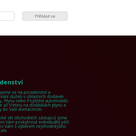
denství
jeme se na poradenství a
vání služeb v oblastech dodávek
ny, Plynu nebo Pojištění automobilů.
e až třetinu na dodávkách plynu a
ny do Vaší domácnosti.
roké síti obchodních zástupců jsme
eni Vám poskytnout individuální péči
ci Vám s výběrem nejvhodnějšího
ele.