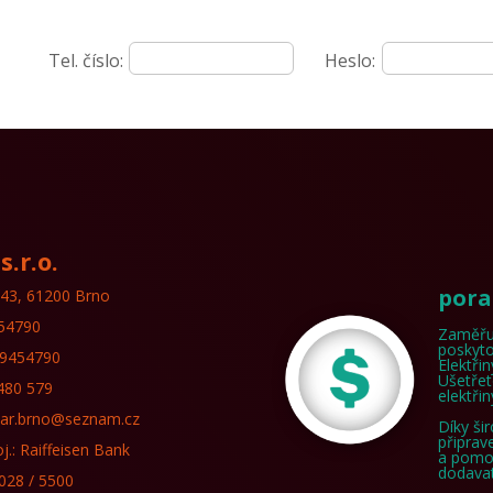
Tel. číslo:
Heslo:
s.r.o.
pora
43, 61200 Brno
454790
Zaměřu
poskyto
49454790
Elektři
Ušetřet
 480 579
elektři
idar.brno@seznam.cz
Díky ši
připrav
oj.: Raiffeisen Bank
a pomo
dodavat
028 / 5500