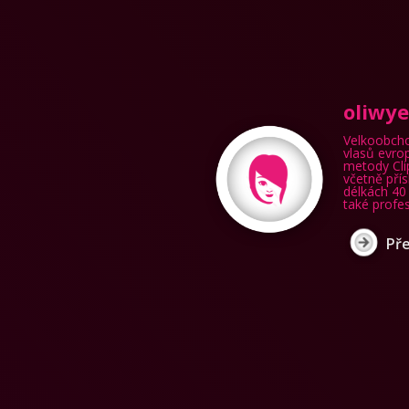
oliwye
Velkoobcho
vlasů evro
metody Clip
včetně přís
délkách 40
také profes
Pře