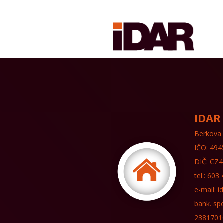
IDAR 
Berkova 
IČO: 49
DIČ: CZ
tel.: 603
e-mail: 
bank. sp
2381701